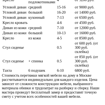
подлокотниками
Угловой диван
средний
15-16
от 9000 руб.
Угловой диван
большой
16-20
от 14000 руб.
Угловой диван
кухонный
7-13
от 6500 руб.
Кресло кровать
4-6
от 4500 руб.
Диван из кожи
средний
7-10
от 12000 руб.
Диван из кожи
большой
10-13
от 16000 руб.
Кресло
из кожи
4-5
от 8500 руб.
от 600 руб. (от
Стул сиденье
0.5
300 руб.
cклейка)
от 850 руб. (от
Стул сиденье
+ спинка
0.5
300 руб.
склейка)
Тахта
6 подушек
6-10
6800 руб.
Стоимость перетяжки мягкой мебели на дому в Москве
рассчитывается индивидуально для каждого изделия. Цена
зависит от сложности конструкции мебели, выбранного
материала обивки и трудозатрат на разборку и сборку. Наши
мастера проведут бесплатный замер и предоставят точную
смету с учетом всех особенностей вашей мебели.