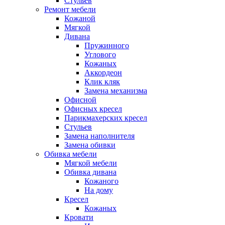
Стульев
Ремонт мебели
Кожаной
Мягкой
Дивана
Пружинного
Углового
Кожаных
Аккордеон
Клик кляк
Замена механизма
Офисной
Офисных кресел
Парикмахерских кресел
Стульев
Замена наполнителя
Замена обивки
Обивка мебели
Мягкой мебели
Обивка дивана
Кожаного
На дому
Кресел
Кожаных
Кровати