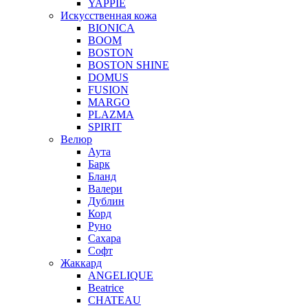
YAPPIE
Искусственная кожа
BIONICA
BOOM
BOSTON
BOSTON SHINE
DOMUS
FUSION
MARGO
PLAZMA
SPIRIT
Велюр
Аута
Барк
Бланд
Валери
Дублин
Корд
Руно
Сахара
Софт
Жаккард
ANGELIQUE
Beatrice
CHATEAU