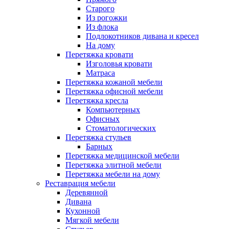
Старого
Из рогожки
Из флока
Подлокотников дивана и кресел
На дому
Перетяжка кровати
Изголовья кровати
Матраса
Перетяжка кожаной мебели
Перетяжка офисной мебели
Перетяжка кресла
Компьютерных
Офисных
Стоматологических
Перетяжка стульев
Барных
Перетяжка медицинской мебели
Перетяжка элитной мебели
Перетяжка мебели на дому
Реставрация мебели
Деревянной
Дивана
Кухонной
Мягкой мебели