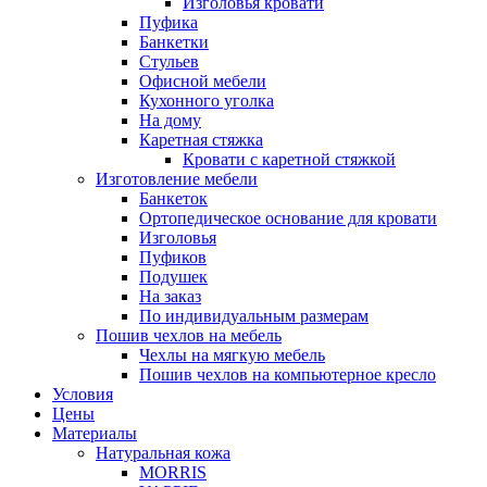
Изголовья кровати
Пуфика
Банкетки
Стульев
Офисной мебели
Кухонного уголка
На дому
Каретная стяжка
Кровати с каретной стяжкой
Изготовление мебели
Банкеток
Ортопедическое основание для кровати
Изголовья
Пуфиков
Подушек
На заказ
По индивидуальным размерам
Пошив чехлов на мебель
Чехлы на мягкую мебель
Пошив чехлов на компьютерное кресло
Условия
Цены
Материалы
Натуральная кожа
MORRIS