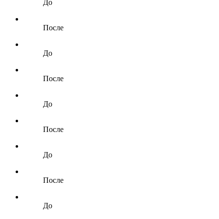
До
После
До
После
До
После
До
После
До