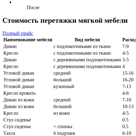
После
Стоимость перетяжки мягкой мебели
Полный прайс
Наименование мебели
Вид мебели
Расход
Диван
с подлокотниками из ткани
7-9
Кресло
с подлокотниками из ткани
4-5
Диван
с деревянными подлокотниками
3-5
Кресло
с деревянными подлокотниками
4
Угловой диван
средний
15-16
Угловой диван
большой
16-20
Угловой диван
кухонный
7-13
Кресло кровать
4-6
Диван из кожи
средний
7-10
Диван из кожи
большой
10-13
Кресло
из кожи
4-5
Стул сиденье
0.5
Стул сиденье
+ спинка
0.5
Тахта
6 подушек
6-10