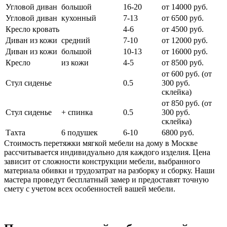
Угловой диван
большой
16-20
от 14000 руб.
Угловой диван
кухонный
7-13
от 6500 руб.
Кресло кровать
4-6
от 4500 руб.
Диван из кожи
средний
7-10
от 12000 руб.
Диван из кожи
большой
10-13
от 16000 руб.
Кресло
из кожи
4-5
от 8500 руб.
от 600 руб. (от
Стул сиденье
0.5
300 руб.
cклейка)
от 850 руб. (от
Стул сиденье
+ спинка
0.5
300 руб.
склейка)
Тахта
6 подушек
6-10
6800 руб.
Стоимость перетяжки мягкой мебели на дому в Москве
рассчитывается индивидуально для каждого изделия. Цена
зависит от сложности конструкции мебели, выбранного
материала обивки и трудозатрат на разборку и сборку. Наши
мастера проведут бесплатный замер и предоставят точную
смету с учетом всех особенностей вашей мебели.