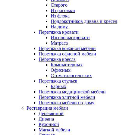
Старого
Из рогожки
Из флока
Подлокотников дивана и кресел
На дому
Перетяжка кровати
Изголовья кровати
Матраса
Перетяжка кожаной мебели
Перетяжка офисной мебели
Перетяжка кресла
Компьютерных
Офисных
Стоматологических
Перетяжка стульев
Барных
Перетяжка медицинской мебели
Перетяжка элитной мебели
Перетяжка мебели на дому
Реставрация мебели
Деревянной
Дивана
Кухонной
Мягкой мебели