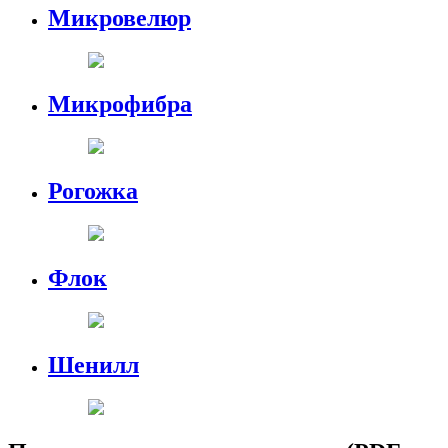
Микровелюр
Микрофибра
Рогожка
Флок
Шенилл