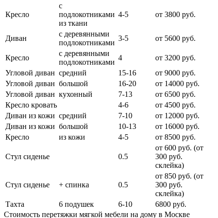
с
Кресло
подлокотниками
4-5
от 3800 руб.
из ткани
с деревянными
Диван
3-5
от 5600 руб.
подлокотниками
с деревянными
Кресло
4
от 3200 руб.
подлокотниками
Угловой диван
средний
15-16
от 9000 руб.
Угловой диван
большой
16-20
от 14000 руб.
Угловой диван
кухонный
7-13
от 6500 руб.
Кресло кровать
4-6
от 4500 руб.
Диван из кожи
средний
7-10
от 12000 руб.
Диван из кожи
большой
10-13
от 16000 руб.
Кресло
из кожи
4-5
от 8500 руб.
от 600 руб. (от
Стул сиденье
0.5
300 руб.
cклейка)
от 850 руб. (от
Стул сиденье
+ спинка
0.5
300 руб.
склейка)
Тахта
6 подушек
6-10
6800 руб.
Стоимость перетяжки мягкой мебели на дому в Москве