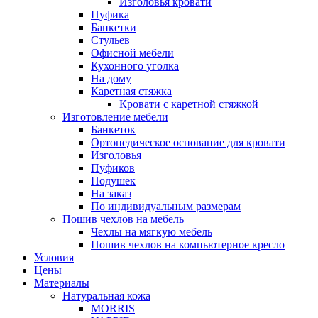
Изголовья кровати
Пуфика
Банкетки
Стульев
Офисной мебели
Кухонного уголка
На дому
Каретная стяжка
Кровати с каретной стяжкой
Изготовление мебели
Банкеток
Ортопедическое основание для кровати
Изголовья
Пуфиков
Подушек
На заказ
По индивидуальным размерам
Пошив чехлов на мебель
Чехлы на мягкую мебель
Пошив чехлов на компьютерное кресло
Условия
Цены
Материалы
Натуральная кожа
MORRIS