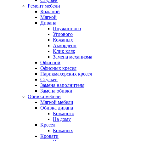
Стульев
Ремонт мебели
Кожаной
Мягкой
Дивана
Пружинного
Углового
Кожаных
Аккордеон
Клик кляк
Замена механизма
Офисной
Офисных кресел
Парикмахерских кресел
Стульев
Замена наполнителя
Замена обивки
Обивка мебели
Мягкой мебели
Обивка дивана
Кожаного
На дому
Кресел
Кожаных
Кровати