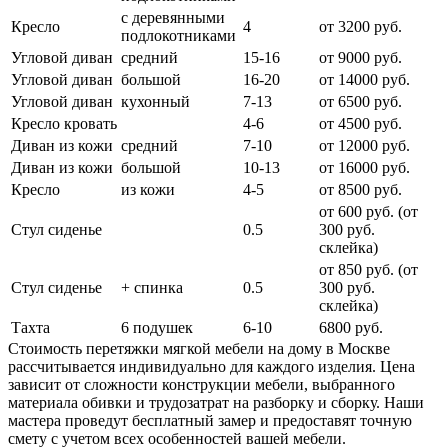
с деревянными
Кресло
4
от 3200 руб.
подлокотниками
Угловой диван
средний
15-16
от 9000 руб.
Угловой диван
большой
16-20
от 14000 руб.
Угловой диван
кухонный
7-13
от 6500 руб.
Кресло кровать
4-6
от 4500 руб.
Диван из кожи
средний
7-10
от 12000 руб.
Диван из кожи
большой
10-13
от 16000 руб.
Кресло
из кожи
4-5
от 8500 руб.
от 600 руб. (от
Стул сиденье
0.5
300 руб.
cклейка)
от 850 руб. (от
Стул сиденье
+ спинка
0.5
300 руб.
склейка)
Тахта
6 подушек
6-10
6800 руб.
Стоимость перетяжки мягкой мебели на дому в Москве
рассчитывается индивидуально для каждого изделия. Цена
зависит от сложности конструкции мебели, выбранного
материала обивки и трудозатрат на разборку и сборку. Наши
мастера проведут бесплатный замер и предоставят точную
смету с учетом всех особенностей вашей мебели.