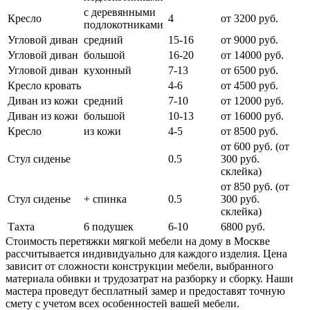
с деревянными
Кресло
4
от 3200 руб.
подлокотниками
Угловой диван
средний
15-16
от 9000 руб.
Угловой диван
большой
16-20
от 14000 руб.
Угловой диван
кухонный
7-13
от 6500 руб.
Кресло кровать
4-6
от 4500 руб.
Диван из кожи
средний
7-10
от 12000 руб.
Диван из кожи
большой
10-13
от 16000 руб.
Кресло
из кожи
4-5
от 8500 руб.
от 600 руб. (от
Стул сиденье
0.5
300 руб.
cклейка)
от 850 руб. (от
Стул сиденье
+ спинка
0.5
300 руб.
склейка)
Тахта
6 подушек
6-10
6800 руб.
Стоимость перетяжки мягкой мебели на дому в Москве
рассчитывается индивидуально для каждого изделия. Цена
зависит от сложности конструкции мебели, выбранного
материала обивки и трудозатрат на разборку и сборку. Наши
мастера проведут бесплатный замер и предоставят точную
смету с учетом всех особенностей вашей мебели.