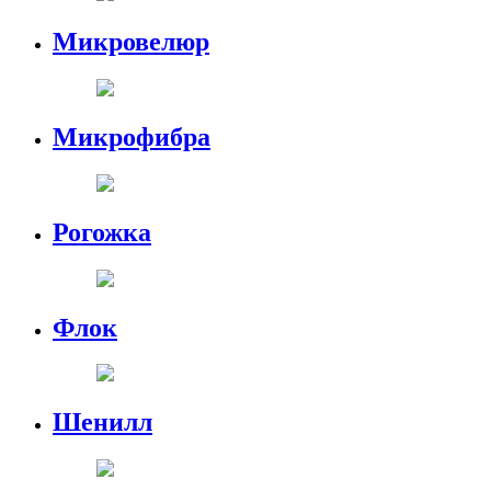
Микровелюр
Микрофибра
Рогожка
Флок
Шенилл