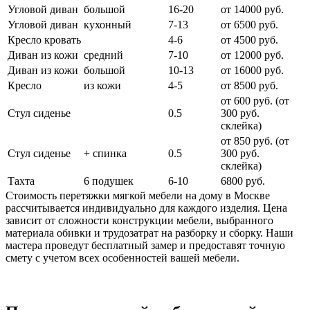
Угловой диван
большой
16-20
от 14000 руб.
Угловой диван
кухонный
7-13
от 6500 руб.
Кресло кровать
4-6
от 4500 руб.
Диван из кожи
средний
7-10
от 12000 руб.
Диван из кожи
большой
10-13
от 16000 руб.
Кресло
из кожи
4-5
от 8500 руб.
от 600 руб. (от
Стул сиденье
0.5
300 руб.
cклейка)
от 850 руб. (от
Стул сиденье
+ спинка
0.5
300 руб.
склейка)
Тахта
6 подушек
6-10
6800 руб.
Стоимость перетяжки мягкой мебели на дому в Москве
рассчитывается индивидуально для каждого изделия. Цена
зависит от сложности конструкции мебели, выбранного
материала обивки и трудозатрат на разборку и сборку. Наши
мастера проведут бесплатный замер и предоставят точную
смету с учетом всех особенностей вашей мебели.