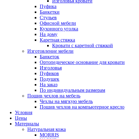
Изголовья кровати
Пуфика
Банкетки
Стульев
Офисной мебели
Кухонного уголка
На дому
Каретная стяжка
Кровати с каретной стяжкой
Изготовление мебели
Банкеток
Ортопедическое основание для кровати
Изголовья
Пуфиков
Подушек
На заказ
По индивидуальным размерам
Пошив чехлов на мебель
Чехлы на мягкую мебель
Пошив чехлов на компьютерное кресло
Условия
Цены
Материалы
Натуральная кожа
MORRIS