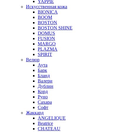
YAPPIE
Искусственная кожа
BIONICA
BOOM
BOSTON
BOSTON SHINE
DOMUS
FUSION
MARGO
PLAZMA
SPIRIT
Велюр
Аута
Барк
Бланд
Валери
Дублин
Корд
Руно
Сахара
Софт
Жаккард
ANGELIQUE
Beatrice
CHATEAU