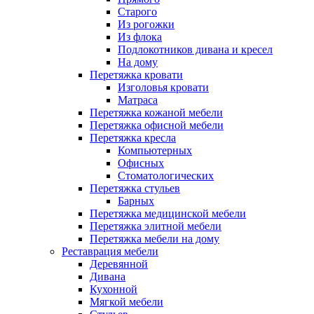
Старого
Из рогожки
Из флока
Подлокотников дивана и кресел
На дому
Перетяжка кровати
Изголовья кровати
Матраса
Перетяжка кожаной мебели
Перетяжка офисной мебели
Перетяжка кресла
Компьютерных
Офисных
Стоматологических
Перетяжка стульев
Барных
Перетяжка медицинской мебели
Перетяжка элитной мебели
Перетяжка мебели на дому
Реставрация мебели
Деревянной
Дивана
Кухонной
Мягкой мебели