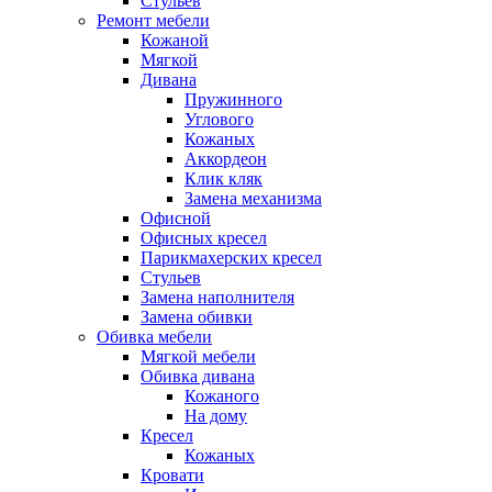
Стульев
Ремонт мебели
Кожаной
Мягкой
Дивана
Пружинного
Углового
Кожаных
Аккордеон
Клик кляк
Замена механизма
Офисной
Офисных кресел
Парикмахерских кресел
Стульев
Замена наполнителя
Замена обивки
Обивка мебели
Мягкой мебели
Обивка дивана
Кожаного
На дому
Кресел
Кожаных
Кровати