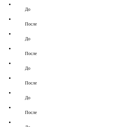
До
После
До
После
До
После
До
После