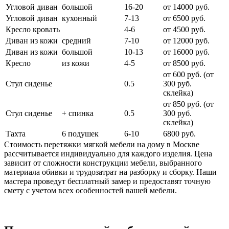
Угловой диван
большой
16-20
от 14000 руб.
Угловой диван
кухонный
7-13
от 6500 руб.
Кресло кровать
4-6
от 4500 руб.
Диван из кожи
средний
7-10
от 12000 руб.
Диван из кожи
большой
10-13
от 16000 руб.
Кресло
из кожи
4-5
от 8500 руб.
от 600 руб. (от
Стул сиденье
0.5
300 руб.
cклейка)
от 850 руб. (от
Стул сиденье
+ спинка
0.5
300 руб.
склейка)
Тахта
6 подушек
6-10
6800 руб.
Стоимость перетяжки мягкой мебели на дому в Москве
рассчитывается индивидуально для каждого изделия. Цена
зависит от сложности конструкции мебели, выбранного
материала обивки и трудозатрат на разборку и сборку. Наши
мастера проведут бесплатный замер и предоставят точную
смету с учетом всех особенностей вашей мебели.