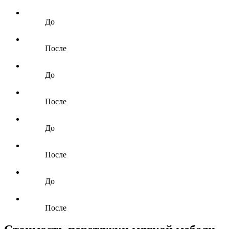
До
После
До
После
До
После
До
После