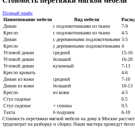
Стоимость перетяжки мягкой мебели
Полный прайс
Наименование мебели
Вид мебели
Расход
Диван
с подлокотниками из ткани
7-9
Кресло
с подлокотниками из ткани
4-5
Диван
с деревянными подлокотниками
3-5
Кресло
с деревянными подлокотниками
4
Угловой диван
средний
15-16
Угловой диван
большой
16-20
Угловой диван
кухонный
7-13
Кресло кровать
4-6
Диван из кожи
средний
7-10
Диван из кожи
большой
10-13
Кресло
из кожи
4-5
Стул сиденье
0.5
Стул сиденье
+ спинка
0.5
Тахта
6 подушек
6-10
Стоимость перетяжки мягкой мебели на дому в Москве рассчит
трудозатрат на разборку и сборку. Наши мастера проведут бесп