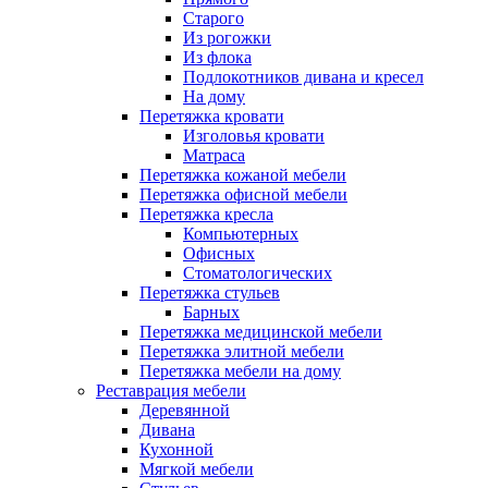
Старого
Из рогожки
Из флока
Подлокотников дивана и кресел
На дому
Перетяжка кровати
Изголовья кровати
Матраса
Перетяжка кожаной мебели
Перетяжка офисной мебели
Перетяжка кресла
Компьютерных
Офисных
Стоматологических
Перетяжка стульев
Барных
Перетяжка медицинской мебели
Перетяжка элитной мебели
Перетяжка мебели на дому
Реставрация мебели
Деревянной
Дивана
Кухонной
Мягкой мебели