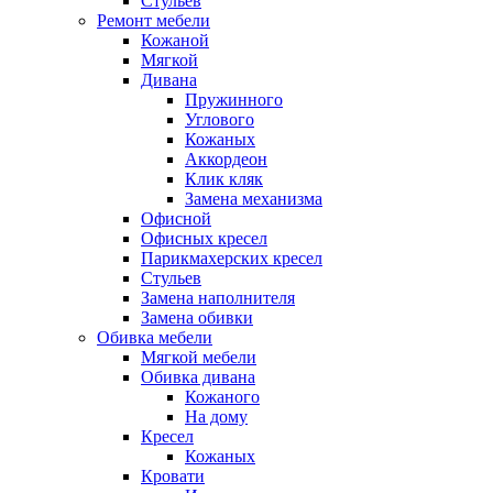
Стульев
Ремонт мебели
Кожаной
Мягкой
Дивана
Пружинного
Углового
Кожаных
Аккордеон
Клик кляк
Замена механизма
Офисной
Офисных кресел
Парикмахерских кресел
Стульев
Замена наполнителя
Замена обивки
Обивка мебели
Мягкой мебели
Обивка дивана
Кожаного
На дому
Кресел
Кожаных
Кровати