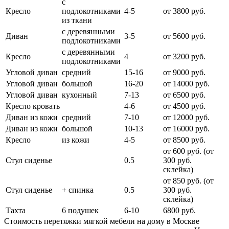
с
Кресло
подлокотниками
4-5
от 3800 руб.
из ткани
с деревянными
Диван
3-5
от 5600 руб.
подлокотниками
с деревянными
Кресло
4
от 3200 руб.
подлокотниками
Угловой диван
средний
15-16
от 9000 руб.
Угловой диван
большой
16-20
от 14000 руб.
Угловой диван
кухонный
7-13
от 6500 руб.
Кресло кровать
4-6
от 4500 руб.
Диван из кожи
средний
7-10
от 12000 руб.
Диван из кожи
большой
10-13
от 16000 руб.
Кресло
из кожи
4-5
от 8500 руб.
от 600 руб. (от
Стул сиденье
0.5
300 руб.
cклейка)
от 850 руб. (от
Стул сиденье
+ спинка
0.5
300 руб.
склейка)
Тахта
6 подушек
6-10
6800 руб.
Стоимость перетяжки мягкой мебели на дому в Москве