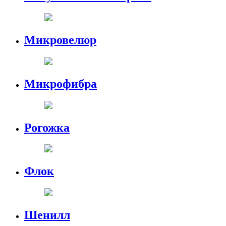
Микровелюр
Микрофибра
Рогожка
Флок
Шенилл