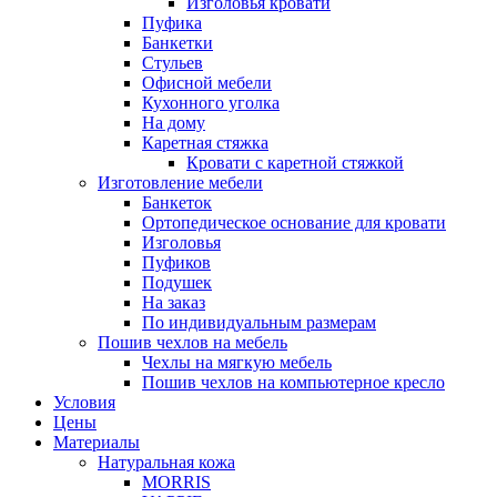
Изголовья кровати
Пуфика
Банкетки
Стульев
Офисной мебели
Кухонного уголка
На дому
Каретная стяжка
Кровати с каретной стяжкой
Изготовление мебели
Банкеток
Ортопедическое основание для кровати
Изголовья
Пуфиков
Подушек
На заказ
По индивидуальным размерам
Пошив чехлов на мебель
Чехлы на мягкую мебель
Пошив чехлов на компьютерное кресло
Условия
Цены
Материалы
Натуральная кожа
MORRIS