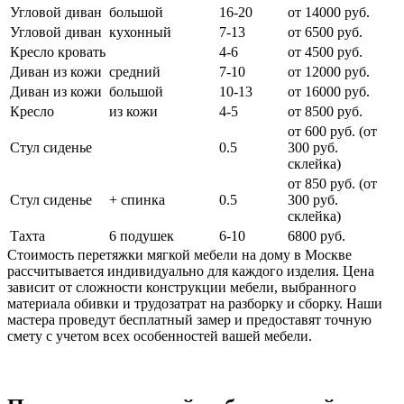
Угловой диван
большой
16-20
от 14000 руб.
Угловой диван
кухонный
7-13
от 6500 руб.
Кресло кровать
4-6
от 4500 руб.
Диван из кожи
средний
7-10
от 12000 руб.
Диван из кожи
большой
10-13
от 16000 руб.
Кресло
из кожи
4-5
от 8500 руб.
от 600 руб. (от
Стул сиденье
0.5
300 руб.
cклейка)
от 850 руб. (от
Стул сиденье
+ спинка
0.5
300 руб.
склейка)
Тахта
6 подушек
6-10
6800 руб.
Стоимость перетяжки мягкой мебели на дому в Москве
рассчитывается индивидуально для каждого изделия. Цена
зависит от сложности конструкции мебели, выбранного
материала обивки и трудозатрат на разборку и сборку. Наши
мастера проведут бесплатный замер и предоставят точную
смету с учетом всех особенностей вашей мебели.