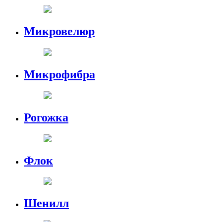
Микровелюр
Микрофибра
Рогожка
Флок
Шенилл