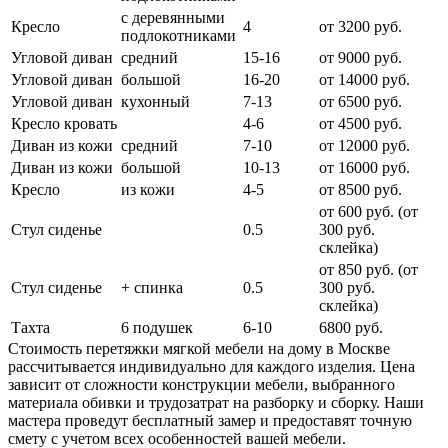
с деревянными
Кресло
4
от 3200 руб.
подлокотниками
Угловой диван
средний
15-16
от 9000 руб.
Угловой диван
большой
16-20
от 14000 руб.
Угловой диван
кухонный
7-13
от 6500 руб.
Кресло кровать
4-6
от 4500 руб.
Диван из кожи
средний
7-10
от 12000 руб.
Диван из кожи
большой
10-13
от 16000 руб.
Кресло
из кожи
4-5
от 8500 руб.
от 600 руб. (от
Стул сиденье
0.5
300 руб.
cклейка)
от 850 руб. (от
Стул сиденье
+ спинка
0.5
300 руб.
склейка)
Тахта
6 подушек
6-10
6800 руб.
Стоимость перетяжки мягкой мебели на дому в Москве
рассчитывается индивидуально для каждого изделия. Цена
зависит от сложности конструкции мебели, выбранного
материала обивки и трудозатрат на разборку и сборку. Наши
мастера проведут бесплатный замер и предоставят точную
смету с учетом всех особенностей вашей мебели.