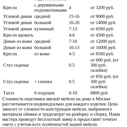
с деревянными
Кресло
4
от 3200 руб.
подлокотниками
Угловой диван
средний
15-16
от 9000 руб.
Угловой диван
большой
16-20
от 14000 руб.
Угловой диван
кухонный
7-13
от 6500 руб.
Кресло кровать
4-6
от 4500 руб.
Диван из кожи
средний
7-10
от 12000 руб.
Диван из кожи
большой
10-13
от 16000 руб.
Кресло
из кожи
4-5
от 8500 руб.
от 600 руб. (от
Стул сиденье
0.5
300 руб.
cклейка)
от 850 руб. (от
Стул сиденье
+ спинка
0.5
300 руб.
склейка)
Тахта
6 подушек
6-10
6800 руб.
Стоимость перетяжки мягкой мебели на дому в Москве
рассчитывается индивидуально для каждого изделия. Цена
зависит от сложности конструкции мебели, выбранного
материала обивки и трудозатрат на разборку и сборку. Наши
мастера проведут бесплатный замер и предоставят точную
смету с учетом всех особенностей вашей мебели.