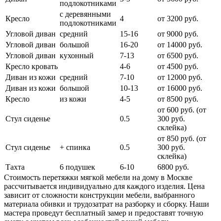
подлокотниками
с деревянными
Кресло
4
от 3200 руб.
подлокотниками
Угловой диван
средний
15-16
от 9000 руб.
Угловой диван
большой
16-20
от 14000 руб.
Угловой диван
кухонный
7-13
от 6500 руб.
Кресло кровать
4-6
от 4500 руб.
Диван из кожи
средний
7-10
от 12000 руб.
Диван из кожи
большой
10-13
от 16000 руб.
Кресло
из кожи
4-5
от 8500 руб.
от 600 руб. (от
Стул сиденье
0.5
300 руб.
cклейка)
от 850 руб. (от
Стул сиденье
+ спинка
0.5
300 руб.
склейка)
Тахта
6 подушек
6-10
6800 руб.
Стоимость перетяжки мягкой мебели на дому в Москве
рассчитывается индивидуально для каждого изделия. Цена
зависит от сложности конструкции мебели, выбранного
материала обивки и трудозатрат на разборку и сборку. Наши
мастера проведут бесплатный замер и предоставят точную