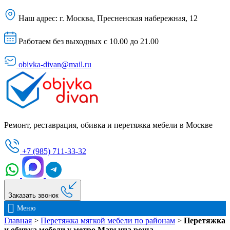
Наш адрес:
г. Москва, Пресненская набережная, 12
Работаем без выходных с 10.00 до 21.00
obivka-divan@mail.ru
Ремонт, реставрация, обивка и перетяжка мебели в Москве
+7 (985) 711-33-32
Заказать звонок
Меню
Главная
>
Перетяжка мягкой мебели по районам
>
Перетяжка
и обивка мебели у метро Марьина роща