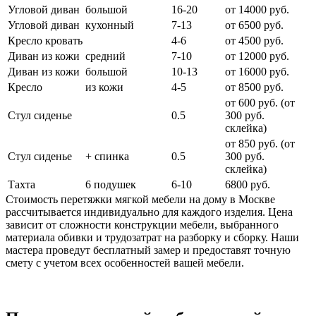
Угловой диван
большой
16-20
от 14000 руб.
Угловой диван
кухонный
7-13
от 6500 руб.
Кресло кровать
4-6
от 4500 руб.
Диван из кожи
средний
7-10
от 12000 руб.
Диван из кожи
большой
10-13
от 16000 руб.
Кресло
из кожи
4-5
от 8500 руб.
от 600 руб. (от
Стул сиденье
0.5
300 руб.
cклейка)
от 850 руб. (от
Стул сиденье
+ спинка
0.5
300 руб.
склейка)
Тахта
6 подушек
6-10
6800 руб.
Стоимость перетяжки мягкой мебели на дому в Москве
рассчитывается индивидуально для каждого изделия. Цена
зависит от сложности конструкции мебели, выбранного
материала обивки и трудозатрат на разборку и сборку. Наши
мастера проведут бесплатный замер и предоставят точную
смету с учетом всех особенностей вашей мебели.