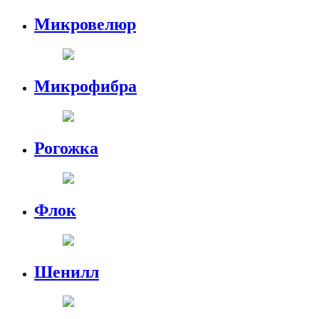
Микровелюр
Микрофибра
Рогожка
Флок
Шенилл