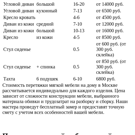
Угловой диван
большой
16-20
от 14000 руб.
Угловой диван
кухонный
7-13
от 6500 руб.
Кресло кровать
4-6
от 4500 руб.
Диван из кожи
средний
7-10
от 12000 руб.
Диван из кожи
большой
10-13
от 16000 руб.
Кресло
из кожи
4-5
от 8500 руб.
от 600 руб. (от
Стул сиденье
0.5
300 руб.
cклейка)
от 850 руб. (от
Стул сиденье
+ спинка
0.5
300 руб.
склейка)
Тахта
6 подушек
6-10
6800 руб.
Стоимость перетяжки мягкой мебели на дому в Москве
рассчитывается индивидуально для каждого изделия. Цена
зависит от сложности конструкции мебели, выбранного
материала обивки и трудозатрат на разборку и сборку. Наши
мастера проведут бесплатный замер и предоставят точную
смету с учетом всех особенностей вашей мебели.