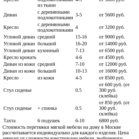
из ткани
с деревянными
Диван
3-5
от 5600 руб.
подлокотниками
с деревянными
Кресло
4
от 3200 руб.
подлокотниками
Угловой диван
средний
15-16
от 9000 руб.
Угловой диван
большой
16-20
от 14000 руб.
Угловой диван
кухонный
7-13
от 6500 руб.
Кресло кровать
4-6
от 4500 руб.
Диван из кожи
средний
7-10
от 12000 руб.
Диван из кожи
большой
10-13
от 16000 руб.
Кресло
из кожи
4-5
от 8500 руб.
от 600 руб. (от
Стул сиденье
0.5
300 руб.
cклейка)
от 850 руб. (от
Стул сиденье
+ спинка
0.5
300 руб.
склейка)
Тахта
6 подушек
6-10
6800 руб.
Стоимость перетяжки мягкой мебели на дому в Москве
рассчитывается индивидуально для каждого изделия. Цена
зависит от сложности конструкции мебели, выбранного