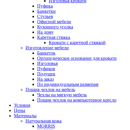
Изголовья кровати
Пуфика
Банкетки
Стульев
Офисной мебели
Кухонного уголка
На дому
Каретная стяжка
Кровати с каретной стяжкой
Изготовление мебели
Банкеток
Ортопедическое основание для кровати
Изголовья
Пуфиков
Подушек
На заказ
По индивидуальным размерам
Пошив чехлов на мебель
Чехлы на мягкую мебель
Пошив чехлов на компьютерное кресло
Условия
Цены
Материалы
Натуральная кожа
MORRIS