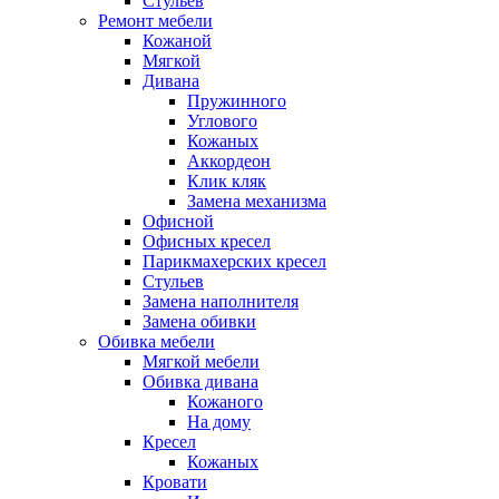
Стульев
Ремонт мебели
Кожаной
Мягкой
Дивана
Пружинного
Углового
Кожаных
Аккордеон
Клик кляк
Замена механизма
Офисной
Офисных кресел
Парикмахерских кресел
Стульев
Замена наполнителя
Замена обивки
Обивка мебели
Мягкой мебели
Обивка дивана
Кожаного
На дому
Кресел
Кожаных
Кровати