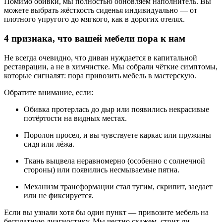
Помимо обивки, мы полностью обновляем наполнитель. Вы
можете выбрать жёсткость сиденья индивидуально — от
плотного упругого до мягкого, как в дорогих отелях.
4 признака, что вашей мебели пора к нам
Не всегда очевидно, что диван нуждается в капитальной
реставрации, а не в химчистке. Мы собрали чёткие симптомы,
которые сигналят: пора привозить мебель в мастерскую.
Обратите внимание, если:
Обивка протерлась до дыр или появились некрасивые
потёртости на видных местах.
Поролон просел, и вы чувствуете каркас или пружины
сидя или лёжа.
Ткань выцвела неравномерно (особенно с солнечной
стороны) или появились несмываемые пятна.
Механизм трансформации стал тугим, скрипит, заедает
или не фиксируется.
Если вы узнали хотя бы один пункт — привозите мебель на
бесплатную диагностику. Мы честно скажем, стоит ли