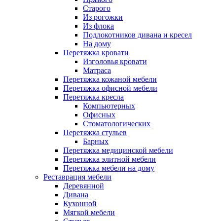
Старого
Из рогожки
Из флока
Подлокотников дивана и кресел
На дому
Перетяжка кровати
Изголовья кровати
Матраса
Перетяжка кожаной мебели
Перетяжка офисной мебели
Перетяжка кресла
Компьютерных
Офисных
Стоматологических
Перетяжка стульев
Барных
Перетяжка медицинской мебели
Перетяжка элитной мебели
Перетяжка мебели на дому
Реставрация мебели
Деревянной
Дивана
Кухонной
Мягкой мебели