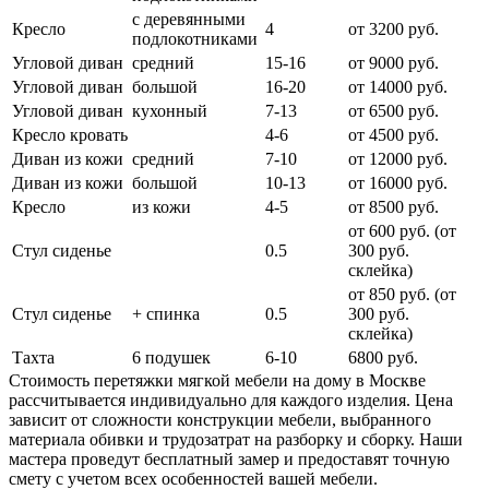
с деревянными
Кресло
4
от 3200 руб.
подлокотниками
Угловой диван
средний
15-16
от 9000 руб.
Угловой диван
большой
16-20
от 14000 руб.
Угловой диван
кухонный
7-13
от 6500 руб.
Кресло кровать
4-6
от 4500 руб.
Диван из кожи
средний
7-10
от 12000 руб.
Диван из кожи
большой
10-13
от 16000 руб.
Кресло
из кожи
4-5
от 8500 руб.
от 600 руб. (от
Стул сиденье
0.5
300 руб.
cклейка)
от 850 руб. (от
Стул сиденье
+ спинка
0.5
300 руб.
склейка)
Тахта
6 подушек
6-10
6800 руб.
Стоимость перетяжки мягкой мебели на дому в Москве
рассчитывается индивидуально для каждого изделия. Цена
зависит от сложности конструкции мебели, выбранного
материала обивки и трудозатрат на разборку и сборку. Наши
мастера проведут бесплатный замер и предоставят точную
смету с учетом всех особенностей вашей мебели.