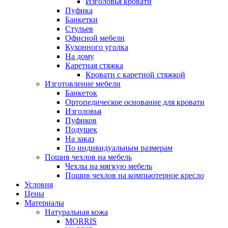
Изголовья кровати
Пуфика
Банкетки
Стульев
Офисной мебели
Кухонного уголка
На дому
Каретная стяжка
Кровати с каретной стяжкой
Изготовление мебели
Банкеток
Ортопедическое основание для кровати
Изголовья
Пуфиков
Подушек
На заказ
По индивидуальным размерам
Пошив чехлов на мебель
Чехлы на мягкую мебель
Пошив чехлов на компьютерное кресло
Условия
Цены
Материалы
Натуральная кожа
MORRIS