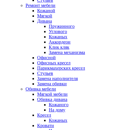
Стульев
Ремонт мебели
Кожаной
Мягкой
Дивана
Пружинного
Углового
Кожаных
Аккордеон
Клик кляк
Замена механизма
Офисной
Офисных кресел
Парикмахерских кресел
Стульев
Замена наполнителя
Замена обивки
Обивка мебели
Мягкой мебели
Обивка дивана
Кожаного
На дому
Кресел
Кожаных
Кровати