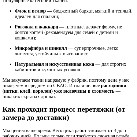
Популярные категории тканей:
Флок и велюр
— бюджетный бархат, мягкий и теплый,
идеален для спальни;
Рогожка и жаккард
— плотные, держат форму, не
боятся когтей (рекомендуем для семей с детьми и
кошками);
Микрофибра и шинилл
— суперпрочные, легко
чистятся, устойчивы к выгоранию;
Натуральная и искусственная кожа
— для строгих
кабинетов и кухонных уголков.
Мы закупаем ткани напрямую у фабрик, поэтому цена у нас
ниже, чем в среднем по СВАО. И главное:
все расходники
(нитки, клей, поролон) уже включены в стоимость
—
никаких скрытых доплат.
Как проходит процесс перетяжки (от
замера до доставки)
Мы ценим ваше время. Весь цикл работ занимает от 3 до 5
рабочих дней. Дольше только если требуется сложная резьба