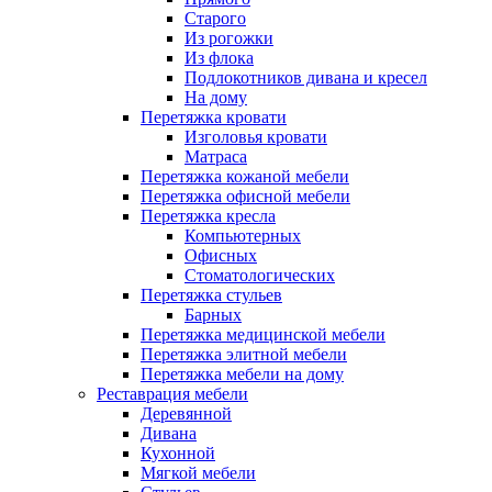
Старого
Из рогожки
Из флока
Подлокотников дивана и кресел
На дому
Перетяжка кровати
Изголовья кровати
Матраса
Перетяжка кожаной мебели
Перетяжка офисной мебели
Перетяжка кресла
Компьютерных
Офисных
Стоматологических
Перетяжка стульев
Барных
Перетяжка медицинской мебели
Перетяжка элитной мебели
Перетяжка мебели на дому
Реставрация мебели
Деревянной
Дивана
Кухонной
Мягкой мебели