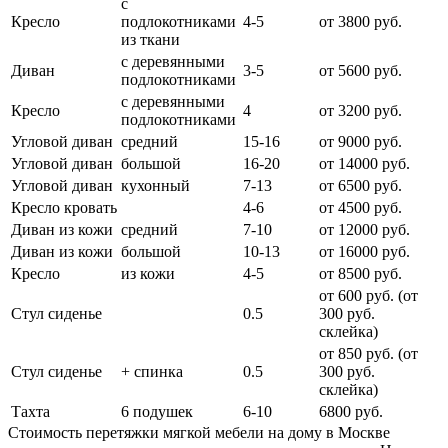
с
Кресло
подлокотниками
4-5
от 3800 руб.
из ткани
с деревянными
Диван
3-5
от 5600 руб.
подлокотниками
с деревянными
Кресло
4
от 3200 руб.
подлокотниками
Угловой диван
средний
15-16
от 9000 руб.
Угловой диван
большой
16-20
от 14000 руб.
Угловой диван
кухонный
7-13
от 6500 руб.
Кресло кровать
4-6
от 4500 руб.
Диван из кожи
средний
7-10
от 12000 руб.
Диван из кожи
большой
10-13
от 16000 руб.
Кресло
из кожи
4-5
от 8500 руб.
от 600 руб. (от
Стул сиденье
0.5
300 руб.
cклейка)
от 850 руб. (от
Стул сиденье
+ спинка
0.5
300 руб.
склейка)
Тахта
6 подушек
6-10
6800 руб.
Стоимость перетяжки мягкой мебели на дому в Москве